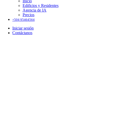
Inicio
Edificios y Residentes
Agencia de IA
Precios
+504 95464564
Iniciar sesión
Contáctanos